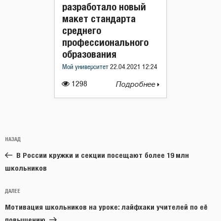
разработало новый
макет стандарта
среднего
профессионального
образования
Мой университет
22.04.2021 12:24
1298
Подробнее
Навигация
Предыдущая
НАЗАД
по
запись:
записям
В России кружки и секции посещают более 19 млн
школьников
Следующая
ДАЛЕЕ
запись
Мотивация школьников на уроке: лайфхаки учителей по её
повышению