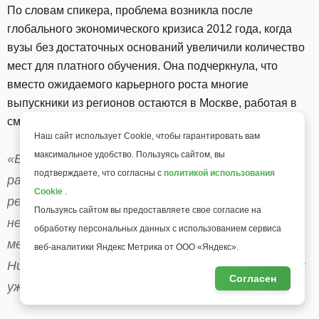
По словам спикера, проблема возникла после
глобального экономического кризиса 2012 года, когда
вузы без достаточных оснований увеличили количество
мест для платного обучения. Она подчеркнула, что
вместо ожидаемого карьерного роста многие
выпускники из регионов остаются в Москве, работая в
смежных сферах, таких как торговля или сервис.
Наш сайт использует Cookie, чтобы гарантировать вам
максимальное удобство. Пользуясь сайтом, вы
«Вместо истории успеха, на которую
подтверждаете, что согласны с
политикой использования
рассчитывали родители, посылая из глубинки
Cookie
.
ребенка учиться в Москву, получалась история
Пользуясь сайтом вы предоставляете свое согласие на
неудачников, которые идут работать
обработку персональных данных с использованием сервиса
менеджерами, условно называю, торговой сети.
веб-аналитики Яндекс Метрика от ООО «Яндекс».
Ничего плохого в этом нет, но к себе домой они
Согласен
уже не вернутся», — добавила она.