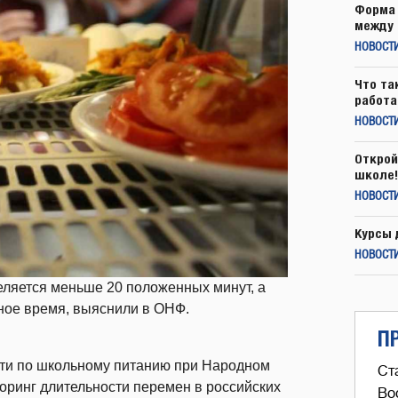
Форма 
между 
НОВОСТ
Что та
работа
НОВОСТИ
Открой
школе!
НОВОСТИ
Курсы 
НОВОСТИ
ляется меньше 20 положенных минут, а
нное время, выяснили в ОНФ.
П
ти по школьному питанию при Народном
Ст
ринг длительности перемен в российских
Во