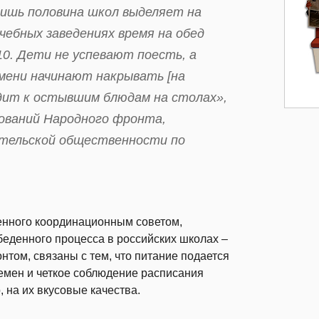
 лишь половина школ выделяет на
чебных заведениях время на обед
10. Дети не успевают поесть, а
емени начинают накрывать [на
одит к остывшим блюдам на столах»,
дований Народного фронта,
ительской общественности по
енного координационным советом,
беденного процесса в российских школах –
том, связаны с тем, что питание подается
емен и четкое соблюдение расписания
 на их вкусовые качества.