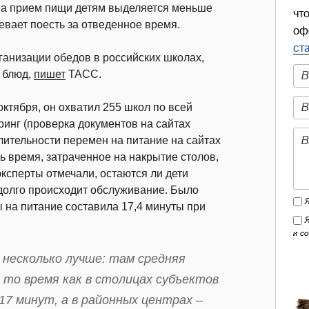
 на прием пищи детям выделяется меньше
чт
евает поесть за отведенное время.
оф
ст
ганизации обедов в российских школах,
 блюд,
пишет
ТАСС.
ктября, он охватил 255 школ по всей
ринг (проверка документов на сайтах
лительности перемен на питание на сайтах
ь время, затраченное на накрытие столов,
эксперты отмечали, остаются ли дети
к долго происходит обслуживание. Было
 на питание составила 17,4 минуты при
и с
 несколько лучше: там средняя
 то время как в столицах субъектов
7 минут, а в районных центрах –