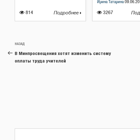
Ирина Татарина
09.06.20
814
Подробнее
3267
Под
Навигация
Предыдущая
НАЗАД
по
запись:
В Минпросвещения хотят изменить систему
записям
оплаты труда учителей