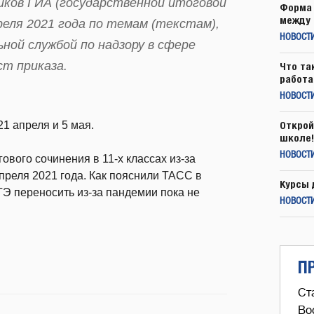
иков ГИА (государственной итоговой
Форма 
между 
еля 2021 года по темам (текстам),
НОВОСТ
ной службой по надзору в сфере
т приказа.
Что та
работа
НОВОСТИ
1 апреля и 5 мая.
Открой
школе!
НОВОСТИ
ового сочинения в 11-х классах из-за
преля 2021 года. Как пояснили ТАСС в
Курсы 
Э переносить из-за пандемии пока не
НОВОСТИ
П
Ст
Во