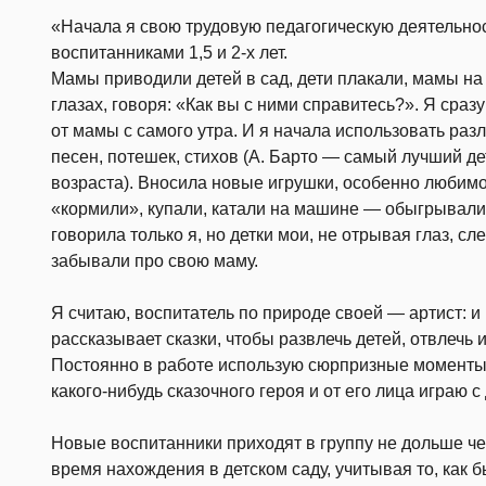
«Начала я свою трудовую педагогическую деятельнос
воспитанниками 1,5 и 2-х лет.
Мамы приводили детей в сад, дети плакали, мамы на
глазах, говоря: «Как вы с ними справитесь?». Я сраз
от мамы с самого утра. И я начала использовать ра
песен, потешек, стихов (А. Барто — самый лучший дет
возраста). Вносила новые игрушки, особенно любим
«кормили», купали, катали на машине — обыгрывали
говорила только я, но детки мои, не отрывая глаз, с
забывали про свою маму.
Я считаю, воспитатель по природе своей — артист: и по
рассказывает сказки, чтобы развлечь детей, отвлечь
Постоянно в работе использую сюрпризные моменты:
какого-нибудь сказочного героя и от его лица играю с
Новые воспитанники приходят в группу не дольше че
время нахождения в детском саду, учитывая то, как 