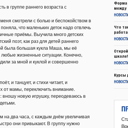
Форма 
ть в группе раннего возраста с
между 
НОВОСТ
 меня смотрели с болью и беспокойством в
Что та
у поняла, что маленьких деток надо отвлечь
работа
зличные приёмы. Выучила много детских
НОВОСТИ
ский поэт, как раз для детей раннего
ой была большая кукла Маша, мы её
Открой
 любые жизненные ситуации. Конечно,
школе!
ледили за мной и куклой и совершенно
НОВОСТИ
Курсы 
ёт, и танцует, и стихи читает, и
НОВОСТИ
 их от мамы, переключить внимание.
 вношу новую игрушку, переодеваюсь в
 детьми.
П
м на два часа, с каждым днём увеличивая
Ст
быстро они привыкают. В группу нужно
Во