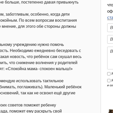
 не больше, постепенно давая привыкнуть
чт
оф
м, заботливым, особенно, когда дети
ст
покойным. По всем вопросам воспитания
е мнение, для этого обе стороны должны
ольному учреждению нужно помочь
ность. Необходимо ежедневно беседовать с
акая новость, что ребёнок сам скушал весь
нить, что снижение волнения у родителей
рят: «Спокойна мама- спокоен малыш!»
омендую использовать тактильное
и с
обнимать, поглаживать). Маленький ребёнок
сновений, так как не освоил ещё другие
оих советов поможет ребенку
сада, поможет ему раскрыть свой