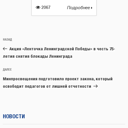
2067
Подробнее
Навигация
Предыдущая
НАЗАД
по
запись:
записям
Акция «Ленточка Ленинградской Победы» в честь 75-
летия снятия блокады Ленинграда
Следующая
ДАЛЕЕ
запись
Минпросвещения подготовило проект закона, который
освободит педагогов от лишней отчетности
НОВОСТИ