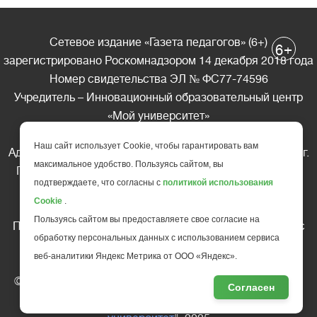
Сетевое издание «Газета педагогов» (6+)
+
6
зарегистрировано Роскомнадзором 14 декабря 2018 года
Номер свидетельства ЭЛ № ФС77-74596
Учредитель – Инновационный образовательный центр
«Мой университет»
Главный редактор – А.А. Ляшенко
Наш сайт использует Cookie, чтобы гарантировать вам
Адрес редакции: 185035 Россия, Республика Карелия, г.
максимальное удобство. Пользуясь сайтом, вы
Петрозаводск, ул. Фридриха Энгельса д.10, офис 211
подтверждаете, что согласны с
политикой использования
Телефон редакции: +7 (499) 685-10-45
Cookie
.
E-mail: gazeta@edu-family.ru
Пользуясь сайтом вы предоставляете свое согласие на
Перепечатка материалов газеты допускается только c
обработку персональных данных с использованием сервиса
письменного разрешения редакции
веб-аналитики Яндекс Метрика от ООО «Яндекс».
Ссылка на «Газету педагогов» обязательна.
© АНО ДПО "Инновационный образовательный центр
Согласен
повышения квалификации и переподготовки "
Мой