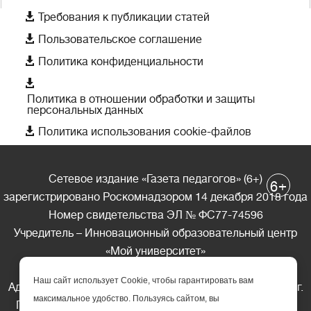

Требования к публикации статей

Пользовательское соглашение

Политика конфиденциальности

Политика в отношении обработки и защиты
персональных данных

Политика использования cookie-файлов
Сетевое издание «Газета педагогов» (6+)
+
6
зарегистрировано Роскомнадзором 14 декабря 2018 года
Номер свидетельства ЭЛ № ФС77-74596
Учредитель – Инновационный образовательный центр
«Мой университет»
Главный редактор – А.А. Ляшенко
Наш сайт использует Cookie, чтобы гарантировать вам
Адрес редакции: 185035 Россия, Республика Карелия, г.
максимальное удобство. Пользуясь сайтом, вы
Петрозаводск, ул. Фридриха Энгельса д.10, офис 211