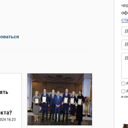
чт
оф
ст
зоваться
ять
и с
екта?
2024 16:23