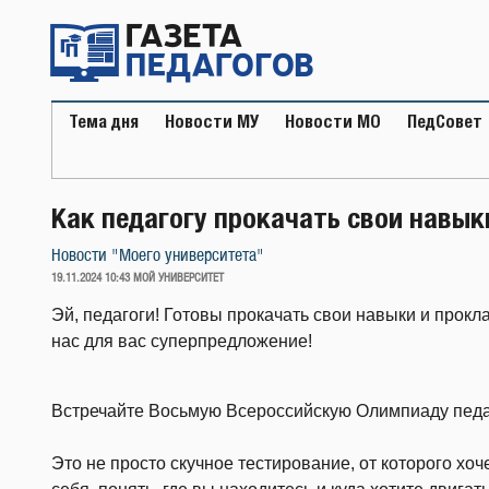
Перейти
к
содержимому
Тема дня
Новости МУ
Новости МО
ПедСовет
Как педагогу прокачать свои навык
Новости "Моего университета"
ОПУБЛИКОВАНО
19.11.2024 10:43
МОЙ УНИВЕРСИТЕТ
Эй, педагоги! Готовы прокачать свои навыки и прок
нас для вас суперпредложение!
Встречайте Восьмую Всероссийскую Олимпиаду педа
Это не просто скучное тестирование, от которого хо