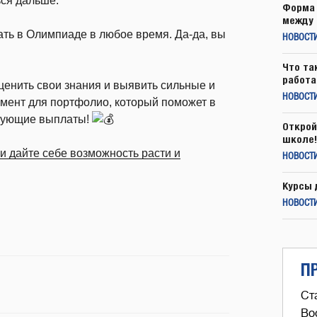
ься дальше.
Форма 
между 
ать в Олимпиаде в любое время. Да-да, вы
НОВОСТ
Что та
работа
ценить свои знания и выявить сильные и
НОВОСТИ
умент для портфолио, который поможет в
ирующие выплаты!
Открой
школе!
и дайте себе возможность расти и
НОВОСТИ
Курсы 
НОВОСТИ
П
Ст
Во