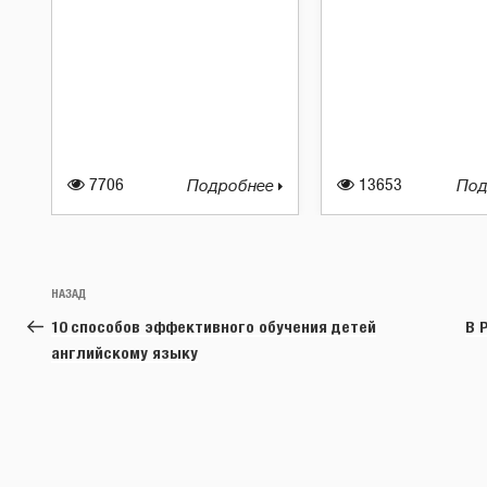
7706
Подробнее
13653
Под
Навигация
Предыдущая
НАЗАД
по
запись:
10 способов эффективного обучения детей
В 
записям
английскому языку