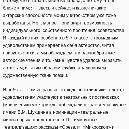
потому, что я талантливее Качалова, а потому, что я
ближе к ним; я – здесь и сейчас, и какие-никакие
актерские способности моим учительством уже тоже
выработаны. Но главное – они видят возможность
индивидуального, собственного прочтения, соавторства.
И каждый из них, особенно в 5-7 классе, с громадным
удовольствием примеряет на себя актерство, читая
наизусть стихи, а мы обсуждаем эти разнообразные
авторские чтения и то, какие чувства удалось выразить
артистам, и таким образом глубже анализируем
художественную ткань поэзии.
И ребята – самые разные, отнюдь не отличники только, с
удовольствием участвуют в театральных постановках
(мои ученики уже трижды побеждали в краевом конкурсе
имени В.М. Шукшина в номинации «театральные
миниатюры», представляя в 10-тиминутных
театрализациях рассказы «Срезал», «Микроскоп» и