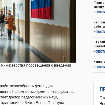
Форма 
между 
НОВОСТ
Что та
работа
НОВОСТИ
Открой
школе!
НОВОСТИ
Курсы 
у министерства просвещения о введении
НОВОСТИ
работоспособность детей, для
П
ышенной сложностью должны чередоваться
итает
доктор педагогических наук,
Ст
и адаптации ребенка Елена Приступа.
Во