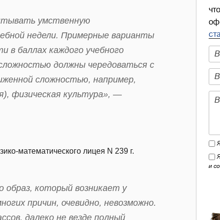
чт
читывать умственную
оф
ст
чебной недели. Примерные варианты
и в баллах каждого учебного
сложностью должны чередоваться с
иженной сложностью, например,
я), физическая культура», —
зико-математического лицея N 239 г.
и с
о образ, который возникает у
ногих причин, очевидно, невозможно.
ссов, далеко не везде полный