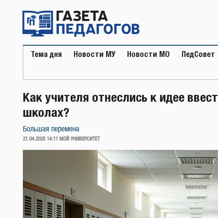
Перейти
к
содержимому
Тема дня
Новости МУ
Новости МО
ПедСовет
Как учителя отнеслись к идее ввес
школах?
Большая перемена
ОПУБЛИКОВАНО
21.04.2025 14:11
МОЙ УНИВЕРСИТЕТ