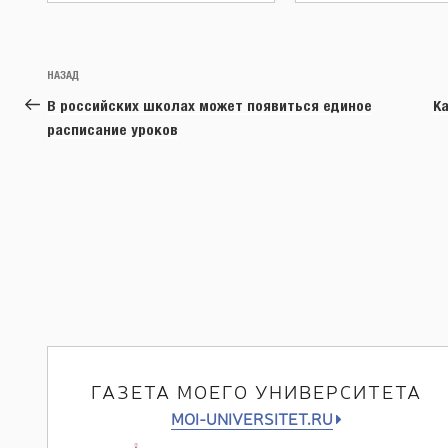
Навигация
Предыдущая
НАЗАД
по
запись:
В российских школах может появиться единое
Ка
записям
расписание уроков
ГАЗЕТА МОЕГО УНИВЕРСИТЕТА
MOI-UNIVERSITET.RU