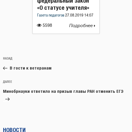
федеральный закон
«О статусе учителя»
Газета педагогов
27.08.2019 14:07
5598
Подробнее
Навигация
Предыдущая
НАЗАД
по
запись:
записям
В гости к ветеранам
Следующая
ДАЛЕЕ
запись
Минобрнауки ответило на призыв главы РАН отменить ЕГЭ
НОВОСТИ