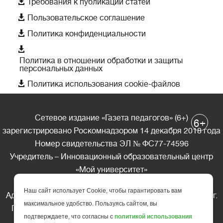

Требования к публикации статей

Пользовательское соглашение

Политика конфиденциальности

Политика в отношении обработки и защиты
персональных данных

Политика использования cookie-файлов
Сетевое издание «Газета педагогов» (6+)
+
6
зарегистрировано Роскомнадзором 14 декабря 2018 года
Номер свидетельства ЭЛ № ФС77-74596
Учредитель – Инновационный образовательный центр
«Мой университет»
Главный редактор – А.А. Ляшенко
Наш сайт использует Cookie, чтобы гарантировать вам
Адрес редакции: 185035 Россия, Республика Карелия, г.
максимальное удобство. Пользуясь сайтом, вы
Петрозаводск, ул. Фридриха Энгельса д.10, офис 211
подтверждаете, что согласны с
политикой использования
Телефон редакции: +7 (499) 685-10-45