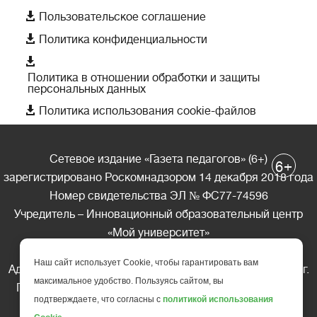

Пользовательское соглашение

Политика конфиденциальности

Политика в отношении обработки и защиты
персональных данных

Политика использования cookie-файлов
Сетевое издание «Газета педагогов» (6+)
+
6
зарегистрировано Роскомнадзором 14 декабря 2018 года
Номер свидетельства ЭЛ № ФС77-74596
Учредитель – Инновационный образовательный центр
«Мой университет»
Главный редактор – А.А. Ляшенко
Наш сайт использует Cookie, чтобы гарантировать вам
Адрес редакции: 185035 Россия, Республика Карелия, г.
максимальное удобство. Пользуясь сайтом, вы
Петрозаводск, ул. Фридриха Энгельса д.10, офис 211
подтверждаете, что согласны с
политикой использования
Телефон редакции: +7 (499) 685-10-45