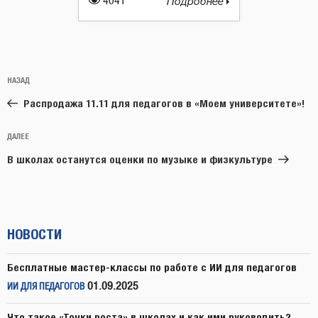
4041
Подробнее
Навигация
Предыдущая
НАЗАД
по
запись:
записям
Распродажа 11.11 для педагогов в «Моем университете»!
Следующая
ДАЛЕЕ
запись
В школах останутся оценки по музыке и физкультуре
НОВОСТИ
Бесплатные мастер-классы по работе с ИИ для педагогов
01.09.2025
ИИ ДЛЯ ПЕДАГОГОВ
Что такое «Точки роста» в школах и как ими руководить?