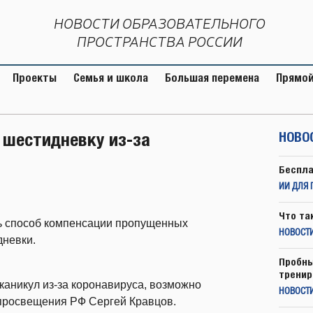
НОВОСТИ ОБРАЗОВАТЕЛЬНОГО
ПРОСТРАНСТВА РОССИИ
Проекты
Семья и школа
Большая перемена
Прямой
 шестидневку из-за
НОВО
Беспла
ИИ ДЛЯ 
Что та
ь способ компенсации пропущенных
НОВОСТИ
дневки.
Пробны
тренир
каникул из-за коронавируса, возможно
НОВОСТ
 просвещения РФ Сергей Кравцов.