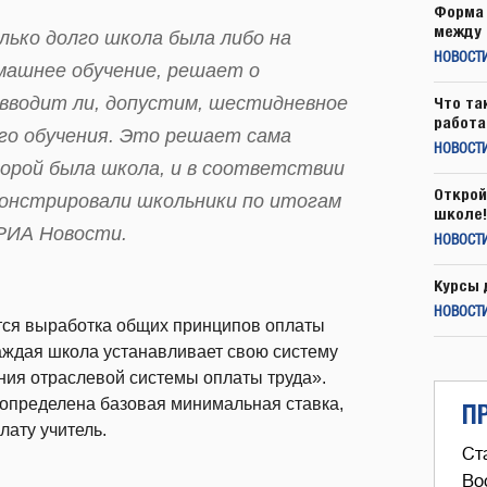
Форма 
между 
лько долго школа была либо на
НОВОСТ
омашнее обучение, решает о
вводит ли, допустим, шестидневное
Что та
работа
ого обучения. Это решает сама
НОВОСТИ
торой была школа, и в соответствии
Открой
монстрировали школьники по итогам
школе!
РИА Новости.
НОВОСТИ
Курсы 
НОВОСТИ
тся выработка общих принципов оплаты
каждая школа устанавливает свою систему
ия отраслевой системы оплаты труда».
 определена базовая минимальная ставка,
П
лату учитель.
Ст
Во