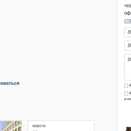
чт
оф
ст
зоваться
и с
НОВОСТИ