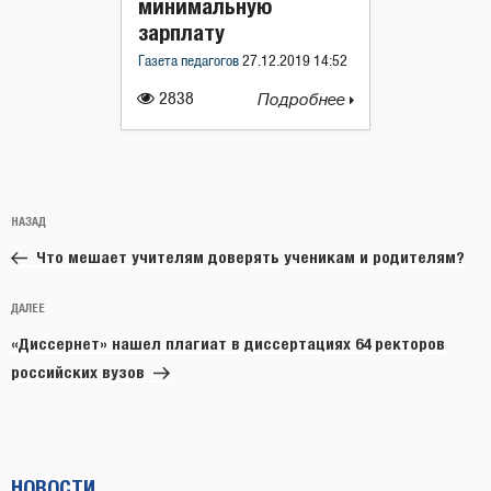
минимальную
зарплату
Газета педагогов
27.12.2019 14:52
2838
Подробнее
Навигация
Предыдущая
НАЗАД
по
запись:
записям
Что мешает учителям доверять ученикам и родителям?
Следующая
ДАЛЕЕ
запись
«Диссернет» нашел плагиат в диссертациях 64 ректоров
российских вузов
НОВОСТИ