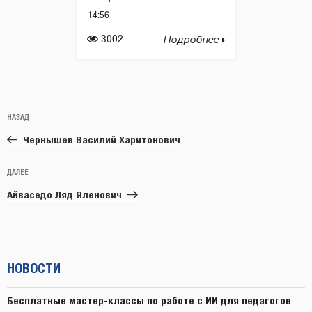
14:56
3002
Подробнее
Навигация
Предыдущая
НАЗАД
по
запись:
записям
Чернышев Василий Харитонович
Следующая
ДАЛЕЕ
запись
Айваседо Ляд Яленович
НОВОСТИ
Бесплатные мастер-классы по работе с ИИ для педагогов