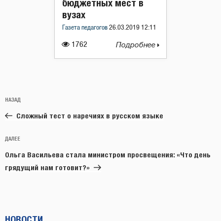
бюджетных мест в
вузах
Газета педагогов
26.03.2019 12:11
1762
Подробнее
Навигация
Предыдущая
НАЗАД
по
запись:
записям
Сложный тест о наречиях в русском языке
Следующая
ДАЛЕЕ
запись
Ольга Васильева стала министром просвещения: «Что день
грядущий нам готовит?»
НОВОСТИ