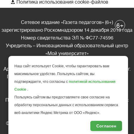

Политика использования cookie-файлов
Сетевое издание «Газета педагогов» (6+)
+
6
зарегистрировано Роскомнадзором 14 декабря 2018 года
Номер свидетельства ЭЛ № ФС77-74596
Учредитель – Инновационный образовательный центр
«Мой университет»
Главный редактор – А.А. Ляшенко
Наш сайт использует Cookie, чтобы гарантировать вам
Адрес редакции: 185035 Россия, Республика Карелия, г.
максимальное удобство. Пользуясь сайтом, вы
Петрозаводск, ул. Фридриха Энгельса д.10, офис 211
подтверждаете, что согласны с
политикой использования
Телефон редакции: +7 (499) 685-10-45
Cookie
.
E-mail: gazeta@edu-family.ru
Пользуясь сайтом вы предоставляете свое согласие на
Перепечатка материалов газеты допускается только c
обработку персональных данных с использованием сервиса
письменного разрешения редакции
веб-аналитики Яндекс Метрика от ООО «Яндекс».
Ссылка на «Газету педагогов» обязательна.
© АНО ДПО "Инновационный образовательный центр
Согласен
повышения квалификации и переподготовки "
Мой