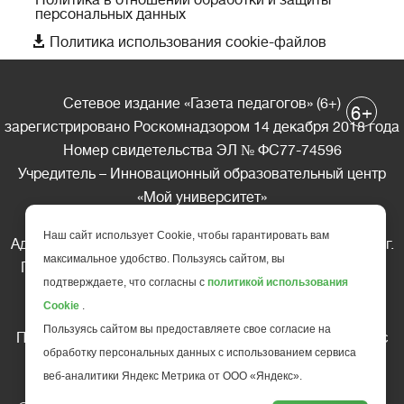
персональных данных

Политика использования cookie-файлов
Сетевое издание «Газета педагогов» (6+)
+
6
зарегистрировано Роскомнадзором 14 декабря 2018 года
Номер свидетельства ЭЛ № ФС77-74596
Учредитель – Инновационный образовательный центр
«Мой университет»
Главный редактор – А.А. Ляшенко
Наш сайт использует Cookie, чтобы гарантировать вам
Адрес редакции: 185035 Россия, Республика Карелия, г.
максимальное удобство. Пользуясь сайтом, вы
Петрозаводск, ул. Фридриха Энгельса д.10, офис 211
подтверждаете, что согласны с
политикой использования
Телефон редакции: +7 (499) 685-10-45
Cookie
.
E-mail: gazeta@edu-family.ru
Пользуясь сайтом вы предоставляете свое согласие на
Перепечатка материалов газеты допускается только c
обработку персональных данных с использованием сервиса
письменного разрешения редакции
веб-аналитики Яндекс Метрика от ООО «Яндекс».
Ссылка на «Газету педагогов» обязательна.