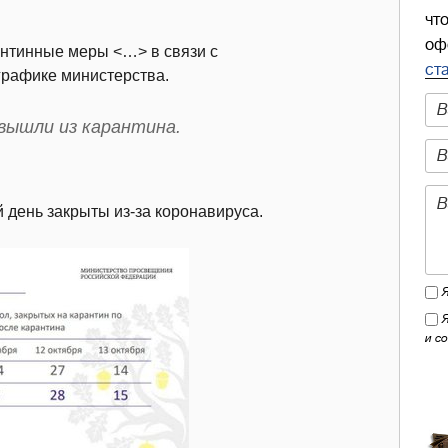
чт
оф
антинные меры <…> в связи с
ст
графике министерства.
вышли из карантина.
 день закрыты из-за коронавируса.
и с