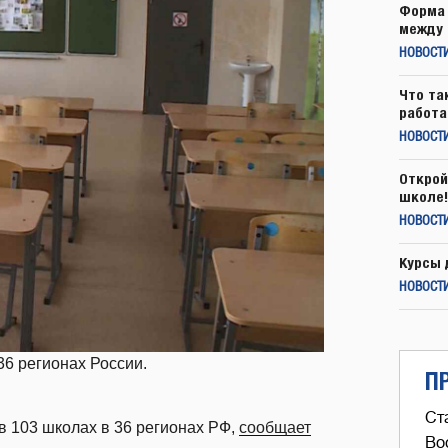
Форма 
между 
НОВОСТ
Что та
работа
НОВОСТИ
Открой
школе!
НОВОСТИ
Курсы 
НОВОСТИ
36 регионах России.
П
Ст
в 103 школах в 36 регионах РФ,
сообщает
Во