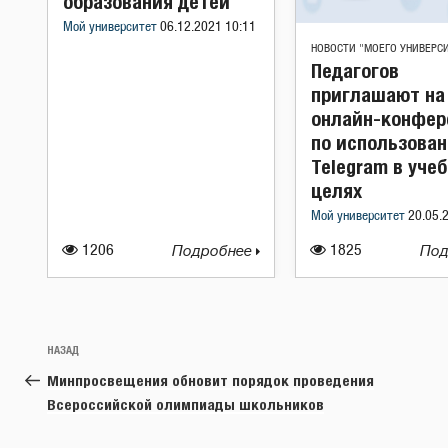
образования детей
Мой университет
06.12.2021 10:11
НОВОСТИ "МОЕГО УНИВЕРС
Педагогов
приглашают на
онлайн-конфе
по использова
Telegram в уче
целях
Мой университет
20.05.
1206
Подробнее
1825
Под
Навигация
Предыдущая
НАЗАД
по
запись:
Минпросвещения обновит порядок проведения
записям
Всероссийской олимпиады школьников