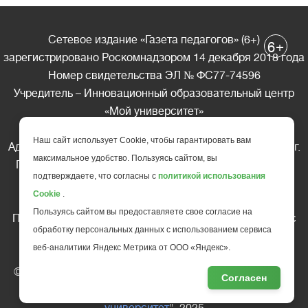
Сетевое издание «Газета педагогов» (6+)
+
6
зарегистрировано Роскомнадзором 14 декабря 2018 года
Номер свидетельства ЭЛ № ФС77-74596
Учредитель – Инновационный образовательный центр
«Мой университет»
Главный редактор – А.А. Ляшенко
Наш сайт использует Cookie, чтобы гарантировать вам
Адрес редакции: 185035 Россия, Республика Карелия, г.
максимальное удобство. Пользуясь сайтом, вы
Петрозаводск, ул. Фридриха Энгельса д.10, офис 211
подтверждаете, что согласны с
политикой использования
Телефон редакции: +7 (499) 685-10-45
Cookie
.
E-mail: gazeta@edu-family.ru
Пользуясь сайтом вы предоставляете свое согласие на
Перепечатка материалов газеты допускается только c
обработку персональных данных с использованием сервиса
письменного разрешения редакции
веб-аналитики Яндекс Метрика от ООО «Яндекс».
Ссылка на «Газету педагогов» обязательна.
© АНО ДПО "Инновационный образовательный центр
Согласен
повышения квалификации и переподготовки "
Мой