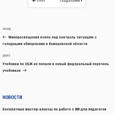
2085
Подробнее
Навигация
Предыдущая
НАЗАД
по
запись:
записям
Минпросвещения взяло под контроль ситуацию с
голодными обмороками в Кемеровской области
Следующая
ДАЛЕЕ
запись
Учебники по ОБЖ не попали в новый федеральный перечень
учебников
НОВОСТИ
Бесплатные мастер-классы по работе с ИИ для педагогов