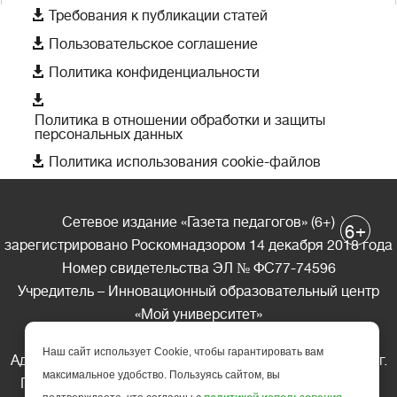

Требования к публикации статей

Пользовательское соглашение

Политика конфиденциальности

Политика в отношении обработки и защиты
персональных данных

Политика использования cookie-файлов
Сетевое издание «Газета педагогов» (6+)
+
6
зарегистрировано Роскомнадзором 14 декабря 2018 года
Номер свидетельства ЭЛ № ФС77-74596
Учредитель – Инновационный образовательный центр
«Мой университет»
Главный редактор – А.А. Ляшенко
Наш сайт использует Cookie, чтобы гарантировать вам
Адрес редакции: 185035 Россия, Республика Карелия, г.
максимальное удобство. Пользуясь сайтом, вы
Петрозаводск, ул. Фридриха Энгельса д.10, офис 211