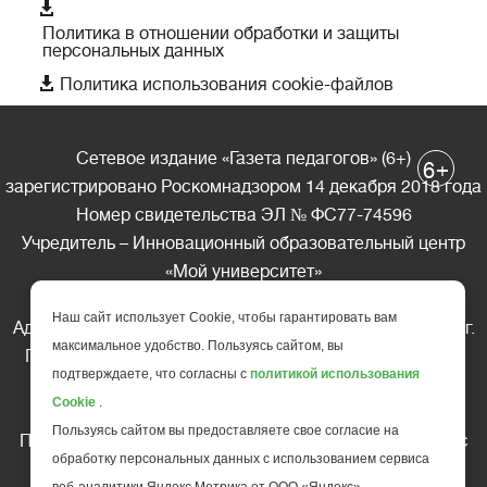

Политика в отношении обработки и защиты
персональных данных

Политика использования cookie-файлов
Сетевое издание «Газета педагогов» (6+)
+
6
зарегистрировано Роскомнадзором 14 декабря 2018 года
Номер свидетельства ЭЛ № ФС77-74596
Учредитель – Инновационный образовательный центр
«Мой университет»
Главный редактор – А.А. Ляшенко
Наш сайт использует Cookie, чтобы гарантировать вам
Адрес редакции: 185035 Россия, Республика Карелия, г.
максимальное удобство. Пользуясь сайтом, вы
Петрозаводск, ул. Фридриха Энгельса д.10, офис 211
подтверждаете, что согласны с
политикой использования
Телефон редакции: +7 (499) 685-10-45
Cookie
.
E-mail: gazeta@edu-family.ru
Пользуясь сайтом вы предоставляете свое согласие на
Перепечатка материалов газеты допускается только c
обработку персональных данных с использованием сервиса
письменного разрешения редакции