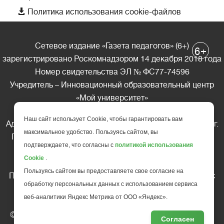

Политика использования cookie-файлов
Сетевое издание «Газета педагогов» (6+)
+
6
зарегистрировано Роскомнадзором 14 декабря 2018 года
Номер свидетельства ЭЛ № ФС77-74596
Учредитель – Инновационный образовательный центр
«Мой университет»
Главный редактор – А.А. Ляшенко
Наш сайт использует Cookie, чтобы гарантировать вам
Адрес редакции: 185035 Россия, Республика Карелия, г.
максимальное удобство. Пользуясь сайтом, вы
Петрозаводск, ул. Фридриха Энгельса д.10, офис 211
подтверждаете, что согласны с
политикой использования
Телефон редакции: +7 (499) 685-10-45
Cookie
.
E-mail: gazeta@edu-family.ru
Пользуясь сайтом вы предоставляете свое согласие на
Перепечатка материалов газеты допускается только c
обработку персональных данных с использованием сервиса
письменного разрешения редакции
веб-аналитики Яндекс Метрика от ООО «Яндекс».
Ссылка на «Газету педагогов» обязательна.
© АНО ДПО "Инновационный образовательный центр
Согласен