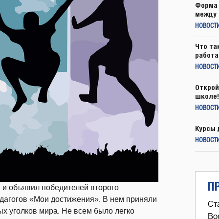
Форма 
между 
НОВОСТ
Что та
работа
НОВОСТИ
Открой
школе!
НОВОСТИ
Курсы 
НОВОСТИ
П
и и объявил победителей второго
едагогов «Мои достижения». В нем приняли
Ст
ых уголков мира. Не всем было легко
Во