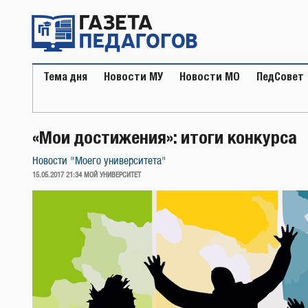
Перейти
к
содержимому
Тема дня
Новости МУ
Новости МО
ПедСовет
«Мои достижения»: итоги конкурса
Новости "Моего университета"
ОПУБЛИКОВАНО
15.05.2017 21:34
МОЙ УНИВЕРСИТЕТ