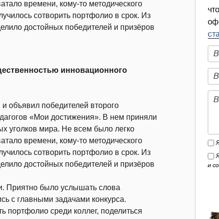
ватало времени, кому-то методического
чт
олучилось сотворить портфолио в срок. Из
оф
елило достойных победителей и призёров
ст
бщественностью инновационного
и и объявил победителей второго
едагогов «Мои достижения». В нем приняли
ых уголков мира. Не всем было легко
ватало времени, кому-то методического
олучилось сотворить портфолио в срок. Из
елило достойных победителей и призёров
и с
и. Приятно было услышать слова
сь с главными задачами конкурса.
ь портфолио среди коллег, поделиться