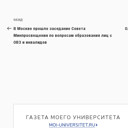
Навигация
Предыдущая
НАЗАД
по
запись:
В Москве прошло заседание Совета
О
записям
Минпросвещения по вопросам образования лиц с
ОВЗ и инвалидов
ГАЗЕТА МОЕГО УНИВЕРСИТЕТА
MOI-UNIVERSITET.RU