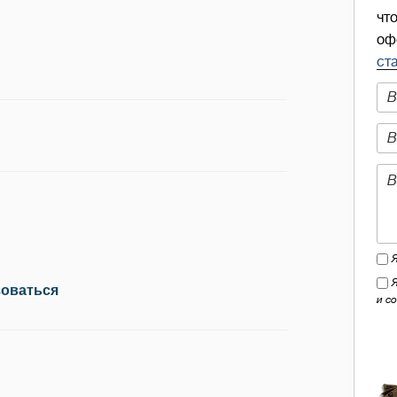
чт
оф
ст
зоваться
и с