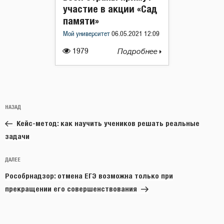
участие в акции «Сад
памяти»
Мой университет
06.05.2021 12:09
1979
Подробнее
Навигация
Предыдущая
НАЗАД
по
запись:
записям
Кейс-метод: как научить учеников решать реальные
задачи
Следующая
ДАЛЕЕ
запись
Рособрнадзор: отмена ЕГЭ возможна только при
прекращении его совершенствования