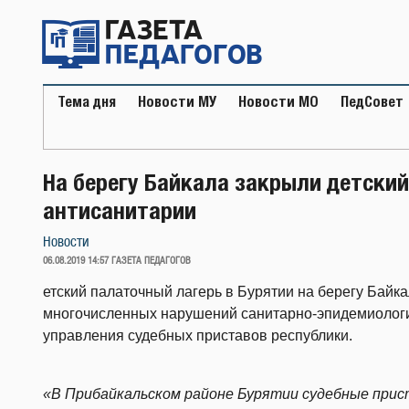
Перейти
к
содержимому
Тема дня
Новости МУ
Новости МО
ПедСовет
На берегу Байкала закрыли детский
антисанитарии
Новости
ОПУБЛИКОВАНО
06.08.2019 14:57
ГАЗЕТА ПЕДАГОГОВ
етский палаточный лагерь в Бурятии на берегу Байка
многочисленных нарушений санитарно-эпидемиологи
управления судебных приставов республики.
«В Прибайкальском районе Бурятии судебные прис