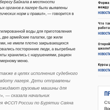
 берегу Байкала в местности
Форма 
между 
ых органов в лагере были выявлены
ических норм и правил»
, — говорится в
НОВОСТ
Что та
работа
утилированной воды для приготовления
НОВОСТИ
, две армейские палатки, где жили
ыми, не имели плотно закрывающихся
Открой
школе!
ьзовались посторонние люди, а выгребные
укты хранились с нарушениями, рацион
НОВОСТИ
имерному меню.
Курсы 
НОВОСТИ
 также в целях исполнения судебного
аботу лагеря. Дети отправлены
 ожидают грузовые машины для
П
», — сказала начальник
ия ФССП России по Бурятии Саяна
Ст
Во