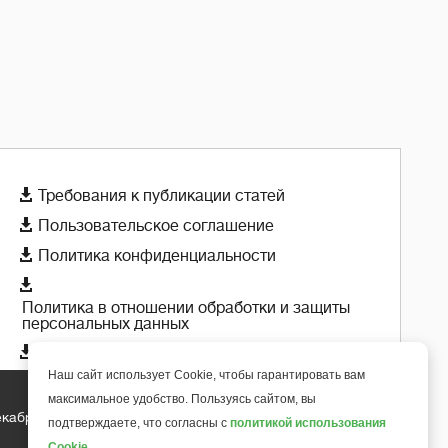

Требования к публикации статей

Пользовательское соглашение

Политика конфиденциальности

Политика в отношении обработки и защиты
персональных данных

Политика использования cookie-файлов
Наш сайт использует Cookie, чтобы гарантировать вам
максимальное удобство. Пользуясь сайтом, вы
екабря 2018 года
подтверждаете, что согласны с
политикой использования
+
6
Cookie
.