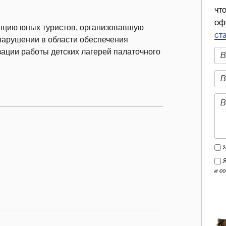
чт
оф
анцию юных туристов, организовавшую
ст
нарушении в области обеспечения
ации работы детских лагерей палаточного
и с