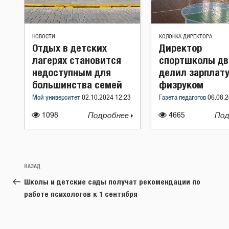
НОВОСТИ
КОЛОНКА ДИРЕКТОРА
Отдых в детских
Директор
лагерях становится
спортшколы дв
недоступным для
делил зарплату
большинства семей
физруком
Мой университет
02.10.2024 12:23
Газета педагогов
06.08.2
1098
Подробнее
4665
Под
Навигация
Предыдущая
НАЗАД
по
запись:
Школы и детские сады получат рекомендации по
записям
работе психологов к 1 сентября