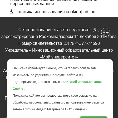
персональных данных

Политика использования cookie-файлов
Сетевое издание «Газета педагогов» (6+)
+
6
зарегистрировано Роскомнадзором 14 декабря 2018 года
Номер свидетельства ЭЛ № ФС77-74596
Учредитель – Инновационный образовательный центр
«Мой университет»
Главный редактор – А.А. Ляшенко
Наш сайт использует Cookie, чтобы гарантировать вам
Адрес редакции: 185035 Россия, Республика Карелия, г.
максимальное удобство. Пользуясь сайтом, вы
Петрозаводск, ул. Фридриха Энгельса д.10, офис 211
подтверждаете, что согласны с
политикой использования
Телефон редакции: +7 (499) 685-10-45
Cookie
.
E-mail: gazeta@edu-family.ru
Пользуясь сайтом вы предоставляете свое согласие на
Перепечатка материалов газеты допускается только c
обработку персональных данных с использованием сервиса
письменного разрешения редакции
веб-аналитики Яндекс Метрика от ООО «Яндекс».
Ссылка на «Газету педагогов» обязательна.