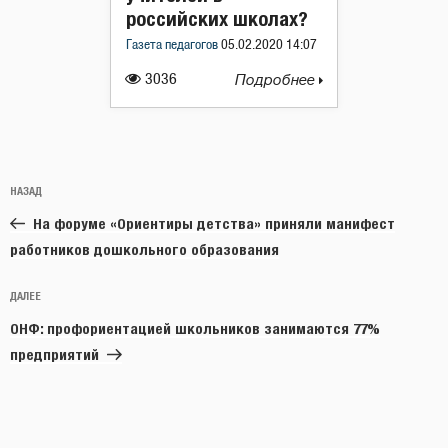
российских школах?
Газета педагогов
05.02.2020 14:07
3036
Подробнее
Навигация
Предыдущая
НАЗАД
по
запись:
записям
На форуме «Ориентиры детства» приняли манифест
работников дошкольного образования
Следующая
ДАЛЕЕ
запись
ОНФ: профориентацией школьников занимаются 77%
предприятий