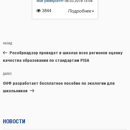
Мой университет
06.03.2019 15:04
3844
Подробнее
Навигация
Предыдущая
НАЗАД
по
запись:
записям
Рособрнадзор проведет в школах всех регионов оценку
качества образования по стандартам PISA
Следующая
ДАЛЕЕ
запись
ОНФ разработает бесплатное пособие по экологии для
школьников
НОВОСТИ