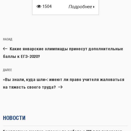
1504
Подробнее
Навигация
Предыдущая
НАЗАД
по
запись:
записям
Какие январские олимпиады принесут дополнительные
баллы к ЕГЭ-2020?
Следующая
ДАЛЕЕ
запись
«Вы знали, куда шли»: имеют ли право учителя жаловаться
на тяжесть своего труда?
НОВОСТИ