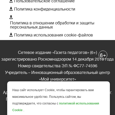

Пользовательское соглашение

Политика конфиденциальности

Политика в отношении обработки и защиты
персональных данных

Политика использования cookie-файлов
Сетевое издание «Газета педагогов» (6+)
+
6
зарегистрировано Роскомнадзором 14 декабря 2018 года
Номер свидетельства ЭЛ № ФС77-74596
Учредитель – Инновационный образовательный центр
«Мой университет»
Главный редактор – А.А. Ляшенко
Наш сайт использует Cookie, чтобы гарантировать вам
Адрес редакции: 185035 Россия, Республика Карелия, г.
максимальное удобство. Пользуясь сайтом, вы
Петрозаводск, ул. Фридриха Энгельса д.10, офис 211
подтверждаете, что согласны с
политикой использования
Телефон редакции: +7 (499) 685-10-45
Cookie
.
E-mail: gazeta@edu-family.ru