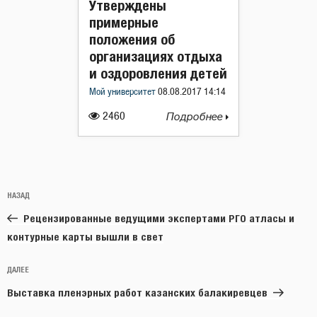
Утверждены
примерные
положения об
организациях отдыха
и оздоровления детей
Мой университет
08.08.2017 14:14
2460
Подробнее
Навигация
Предыдущая
НАЗАД
по
запись:
записям
Рецензированные ведущими экспертами РГО атласы и
контурные карты вышли в свет
Следующая
ДАЛЕЕ
запись
Выставка пленэрных работ казанских балакиревцев