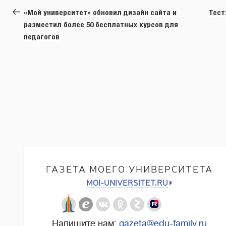
по
запись:
«Мой университет» обновил дизайн сайта и
Тест
записям
разместил более 50 бесплатных курсов для
педагогов
ГАЗЕТА МОЕГО УНИВЕРСИТЕТА
MOI-UNIVERSITET.RU
Напишите нам:
gazeta@edu-family.ru