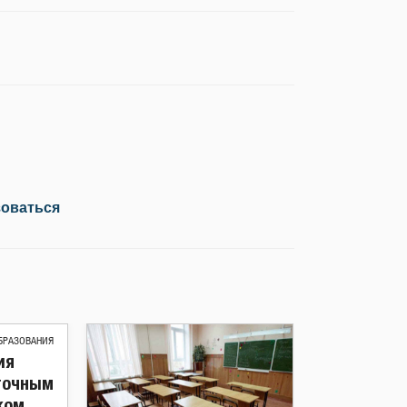
зоваться
БРАЗОВАНИЯ
ия
 точным
ком