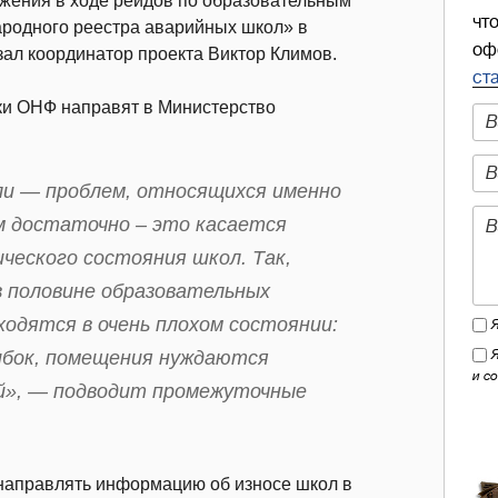
жения в ходе рейдов по образовательным
чт
ародного реестра аварийных школ» в
оф
зал координатор проекта Виктор Климов.
ст
ки ОНФ направят в Министерство
и — проблем, относящихся именно
ем достаточно – это касается
ического состояния школ. Так,
в половине образовательных
ходятся в очень плохом состоянии:
ибок, помещения нуждаются
и с
ий», — подводит промежуточные
 направлять информацию об износе школ в