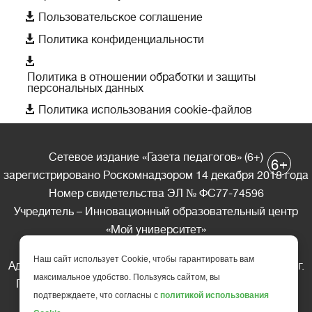

Пользовательское соглашение

Политика конфиденциальности

Политика в отношении обработки и защиты
персональных данных

Политика использования cookie-файлов
Сетевое издание «Газета педагогов» (6+)
+
6
зарегистрировано Роскомнадзором 14 декабря 2018 года
Номер свидетельства ЭЛ № ФС77-74596
Учредитель – Инновационный образовательный центр
«Мой университет»
Главный редактор – А.А. Ляшенко
Наш сайт использует Cookie, чтобы гарантировать вам
Адрес редакции: 185035 Россия, Республика Карелия, г.
максимальное удобство. Пользуясь сайтом, вы
Петрозаводск, ул. Фридриха Энгельса д.10, офис 211
подтверждаете, что согласны с
политикой использования
Телефон редакции: +7 (499) 685-10-45