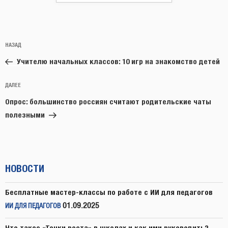
Навигация
Предыдущая
НАЗАД
по
запись:
записям
Учителю начальных классов: 10 игр на знакомство детей
Следующая
ДАЛЕЕ
запись
Опрос: большинство россиян считают родительские чаты
полезными
НОВОСТИ
Бесплатные мастер-классы по работе с ИИ для педагогов
01.09.2025
ИИ ДЛЯ ПЕДАГОГОВ
Что такое «Точки роста» в школах и как ими руководить?