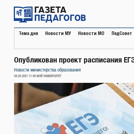
Перейти
к
содержимому
Тема дня
Новости МУ
Новости МО
ПедСовет
Опубликован проект расписания ЕГЭ 
Новости министерства образования
ОПУБЛИКОВАНО
03.03.2021 11:39
МОЙ УНИВЕРСИТЕТ