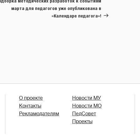
одборка методических разработок к событиям
марта для педагогов уже опубликована в
«Календаре педагога»!
О проекте
Новости МУ
Контакты
Новости МО
Рекламодателям
ПедСовет
Проекты