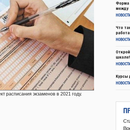
Форма 
между 
НОВОСТ
Что та
работа
НОВОСТИ
Открой
школе!
НОВОСТИ
Курсы 
НОВОСТИ
т расписания экзаменов в 2021 году.
П
Ст
Во