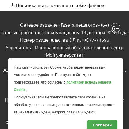

Политика использования cookie-файлов
Сетевое издание «Газета педагогов» (6+)
+
6
зарегистрировано Роскомнадзором 14 декабря 2018 года
Номер свидетельства ЭЛ № ФС77-74596
Учредитель – Инновационный образовательный центр
«Мой университет»
Главный редактор – А.А. Ляшенко
Наш сайт использует Cookie, чтобы гарантировать вам
Адрес редакции: 185035 Россия, Республика Карелия, г.
максимальное удобство. Пользуясь сайтом, вы
Петрозаводск, ул. Фридриха Энгельса д.10, офис 211
подтверждаете, что согласны с
политикой использования
Телефон редакции: +7 (499) 685-10-45
Cookie
.
E-mail: gazeta@edu-family.ru
Пользуясь сайтом вы предоставляете свое согласие на
Перепечатка материалов газеты допускается только c
обработку персональных данных с использованием сервиса
письменного разрешения редакции
веб-аналитики Яндекс Метрика от ООО «Яндекс».
Ссылка на «Газету педагогов» обязательна.
© АНО ДПО "Инновационный образовательный центр
Согласен