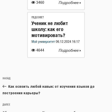
3460
Подробнее
ПЕДСОВЕТ
Ученик не любит
школу: как его
мотивировать?
Мой университет
06.12.2024 16:17
4644
Подробнее
Навигация
Предыдущая
НАЗАД
по
запись:
записям
Как освоить любой навык: от изучения языков до
построения карьеры?
Следующая
ДАЛЕЕ
запись