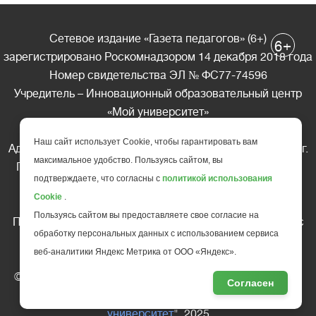
Сетевое издание «Газета педагогов» (6+)
+
6
зарегистрировано Роскомнадзором 14 декабря 2018 года
Номер свидетельства ЭЛ № ФС77-74596
Учредитель – Инновационный образовательный центр
«Мой университет»
Главный редактор – А.А. Ляшенко
Наш сайт использует Cookie, чтобы гарантировать вам
Адрес редакции: 185035 Россия, Республика Карелия, г.
максимальное удобство. Пользуясь сайтом, вы
Петрозаводск, ул. Фридриха Энгельса д.10, офис 211
подтверждаете, что согласны с
политикой использования
Телефон редакции: +7 (499) 685-10-45
Cookie
.
E-mail: gazeta@edu-family.ru
Пользуясь сайтом вы предоставляете свое согласие на
Перепечатка материалов газеты допускается только c
обработку персональных данных с использованием сервиса
письменного разрешения редакции
веб-аналитики Яндекс Метрика от ООО «Яндекс».
Ссылка на «Газету педагогов» обязательна.
© АНО ДПО "Инновационный образовательный центр
Согласен
повышения квалификации и переподготовки "
Мой
университет
", 2025