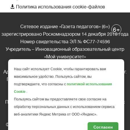

Политика использования cookie-файлов
Сетевое издание «Газета педагогов» (6+)
+
6
зарегистрировано Роскомнадзором 14 декабря 2018 года
Номер свидетельства ЭЛ № ФС77-74596
Учредитель – Инновационный образовательный центр
«Мой университет»
Главный редактор – А.А. Ляшенко
Наш сайт использует Cookie, чтобы гарантировать вам
Адрес редакции: 185035 Россия, Республика Карелия, г.
максимальное удобство. Пользуясь сайтом, вы
Петрозаводск, ул. Фридриха Энгельса д.10, офис 211
подтверждаете, что согласны с
политикой использования
Телефон редакции: +7 (499) 685-10-45
Cookie
.
E-mail: gazeta@edu-family.ru
Пользуясь сайтом вы предоставляете свое согласие на
Перепечатка материалов газеты допускается только c
обработку персональных данных с использованием сервиса
письменного разрешения редакции
веб-аналитики Яндекс Метрика от ООО «Яндекс».
Ссылка на «Газету педагогов» обязательна.
© АНО ДПО "Инновационный образовательный центр
Согласен