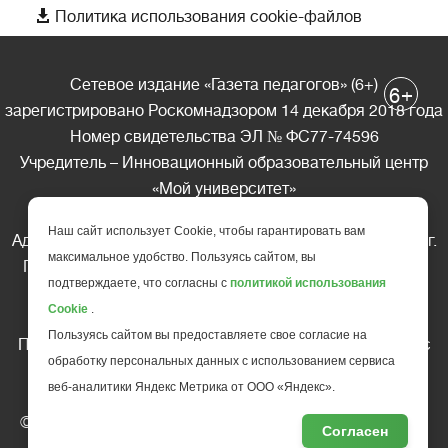

Политика использования cookie-файлов
Сетевое издание «Газета педагогов» (6+)
+
6
зарегистрировано Роскомнадзором 14 декабря 2018 года
Номер свидетельства ЭЛ № ФС77-74596
Учредитель – Инновационный образовательный центр
«Мой университет»
Главный редактор – А.А. Ляшенко
Наш сайт использует Cookie, чтобы гарантировать вам
Адрес редакции: 185035 Россия, Республика Карелия, г.
максимальное удобство. Пользуясь сайтом, вы
Петрозаводск, ул. Фридриха Энгельса д.10, офис 211
подтверждаете, что согласны с
политикой использования
Телефон редакции: +7 (499) 685-10-45
Cookie
.
E-mail: gazeta@edu-family.ru
Пользуясь сайтом вы предоставляете свое согласие на
Перепечатка материалов газеты допускается только c
обработку персональных данных с использованием сервиса
письменного разрешения редакции
веб-аналитики Яндекс Метрика от ООО «Яндекс».
Ссылка на «Газету педагогов» обязательна.
© АНО ДПО "Инновационный образовательный центр
Согласен