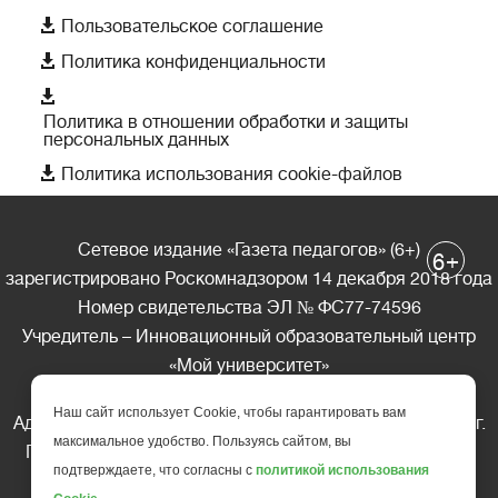

Пользовательское соглашение

Политика конфиденциальности

Политика в отношении обработки и защиты
персональных данных

Политика использования cookie-файлов
Сетевое издание «Газета педагогов» (6+)
+
6
зарегистрировано Роскомнадзором 14 декабря 2018 года
Номер свидетельства ЭЛ № ФС77-74596
Учредитель – Инновационный образовательный центр
«Мой университет»
Главный редактор – А.А. Ляшенко
Наш сайт использует Cookie, чтобы гарантировать вам
Адрес редакции: 185035 Россия, Республика Карелия, г.
максимальное удобство. Пользуясь сайтом, вы
Петрозаводск, ул. Фридриха Энгельса д.10, офис 211
подтверждаете, что согласны с
политикой использования
Телефон редакции: +7 (499) 685-10-45