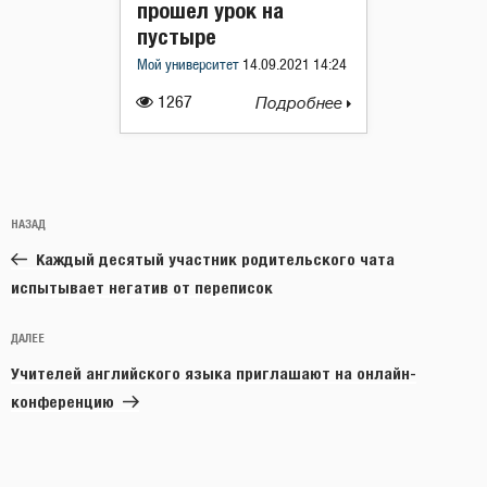
прошел урок на
пустыре
Мой университет
14.09.2021 14:24
1267
Подробнее
Навигация
Предыдущая
НАЗАД
по
запись:
записям
Каждый десятый участник родительского чата
испытывает негатив от переписок
Следующая
ДАЛЕЕ
запись
Учителей английского языка приглашают на онлайн-
конференцию