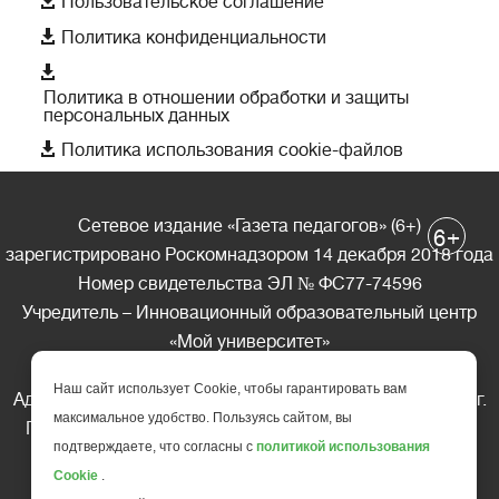
Пользовательское соглашение

Политика конфиденциальности

Политика в отношении обработки и защиты
персональных данных

Политика использования cookie-файлов
Сетевое издание «Газета педагогов» (6+)
+
6
зарегистрировано Роскомнадзором 14 декабря 2018 года
Номер свидетельства ЭЛ № ФС77-74596
Учредитель – Инновационный образовательный центр
«Мой университет»
Главный редактор – А.А. Ляшенко
Наш сайт использует Cookie, чтобы гарантировать вам
Адрес редакции: 185035 Россия, Республика Карелия, г.
максимальное удобство. Пользуясь сайтом, вы
Петрозаводск, ул. Фридриха Энгельса д.10, офис 211
подтверждаете, что согласны с
политикой использования
Телефон редакции: +7 (499) 685-10-45
Cookie
.
E-mail: gazeta@edu-family.ru