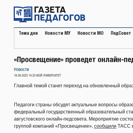
Перейти
к
содержимому
Тема дня
Новости МУ
Новости МО
ПедСовет
«Просвещение» проведет онлайн-пе
Новости
ОПУБЛИКОВАНО
16.08.2022 14:23
МОЙ УНИВЕРСИТЕТ
Главной темой станет переход на обновленный обра
Педагоги страны обсудят актуальные вопросы образ
федеральный государственный образовательный стан
августовского онлайн-педсовета. Мероприятие состои
группой компаний «Просвещение»,
сообщили
ТАСС в