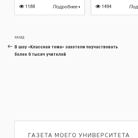
1188
Подробнее
1494
Под
Навигация
Предыдущая
НАЗАД
по
запись:
В шоу «Классная тема» захотели поучаствовать
записям
более 6 тысяч учителей
ГАЗЕТА МОЕГО УНИВЕРСИТЕТА