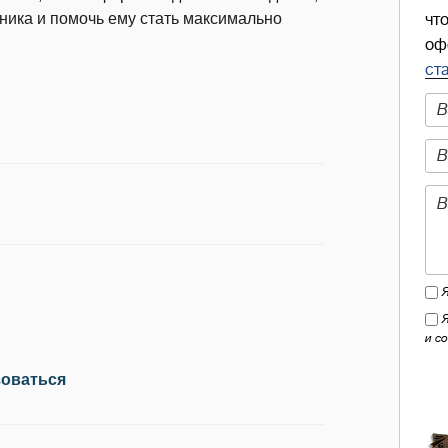
еника и помочь ему стать максимально
чт
оф
ст
и с
зоваться