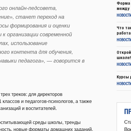
Форма 
ого онлайн-педсовета,
между 
НОВОСТ
ение», станет переход на
осы формирования и оценки
Что та
работа
 к организации современной
НОВОСТИ
ах, использование
ого контента для обучения,
Открой
школе!
навыки педагога», — говорится в
НОВОСТИ
Курсы 
НОВОСТИ
 трех треков: для директоров
 классов и педагогов-психологов, а также
анизаций и воспитателей.
П
Ст
 воспитывающей среды школы, тренды
ность, новые форматы домашних заданий,
Во