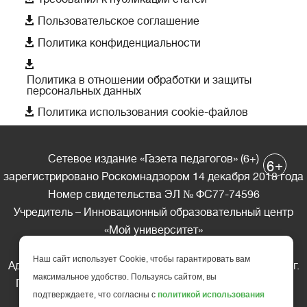

Пользовательское соглашение

Политика конфиденциальности

Политика в отношении обработки и защиты
персональных данных

Политика использования cookie-файлов
Сетевое издание «Газета педагогов» (6+)
+
6
зарегистрировано Роскомнадзором 14 декабря 2018 года
Номер свидетельства ЭЛ № ФС77-74596
Учредитель – Инновационный образовательный центр
«Мой университет»
Главный редактор – А.А. Ляшенко
Наш сайт использует Cookie, чтобы гарантировать вам
Адрес редакции: 185035 Россия, Республика Карелия, г.
максимальное удобство. Пользуясь сайтом, вы
Петрозаводск, ул. Фридриха Энгельса д.10, офис 211
подтверждаете, что согласны с
политикой использования
Телефон редакции: +7 (499) 685-10-45