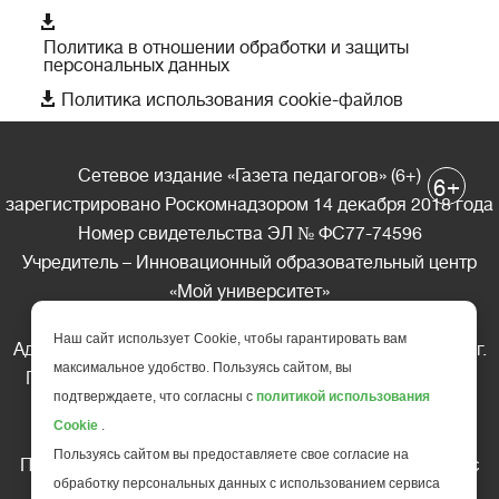

Политика в отношении обработки и защиты
персональных данных

Политика использования cookie-файлов
Сетевое издание «Газета педагогов» (6+)
+
6
зарегистрировано Роскомнадзором 14 декабря 2018 года
Номер свидетельства ЭЛ № ФС77-74596
Учредитель – Инновационный образовательный центр
«Мой университет»
Главный редактор – А.А. Ляшенко
Наш сайт использует Cookie, чтобы гарантировать вам
Адрес редакции: 185035 Россия, Республика Карелия, г.
максимальное удобство. Пользуясь сайтом, вы
Петрозаводск, ул. Фридриха Энгельса д.10, офис 211
подтверждаете, что согласны с
политикой использования
Телефон редакции: +7 (499) 685-10-45
Cookie
.
E-mail: gazeta@edu-family.ru
Пользуясь сайтом вы предоставляете свое согласие на
Перепечатка материалов газеты допускается только c
обработку персональных данных с использованием сервиса
письменного разрешения редакции