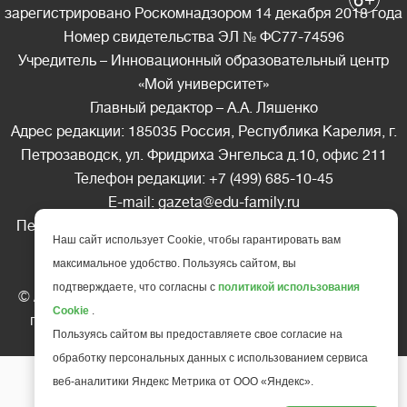
6
зарегистрировано Роскомнадзором 14 декабря 2018 года
Номер свидетельства ЭЛ № ФС77-74596
Учредитель – Инновационный образовательный центр
«Мой университет»
Главный редактор – А.А. Ляшенко
Адрес редакции: 185035 Россия, Республика Карелия, г.
Петрозаводск, ул. Фридриха Энгельса д.10, офис 211
Телефон редакции: +7 (499) 685-10-45
E-mail: gazeta@edu-family.ru
Перепечатка материалов газеты допускается только c
Наш сайт использует Cookie, чтобы гарантировать вам
письменного разрешения редакции
максимальное удобство. Пользуясь сайтом, вы
Ссылка на «Газету педагогов» обязательна.
подтверждаете, что согласны с
политикой использования
© АНО ДПО "Инновационный образовательный центр
Cookie
.
повышения квалификации и переподготовки "
Мой
Пользуясь сайтом вы предоставляете свое согласие на
университет
", 2025
обработку персональных данных с использованием сервиса
веб-аналитики Яндекс Метрика от ООО «Яндекс».