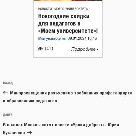
НОВОСТИ "МОЕГО УНИВЕРСИТЕТА"
Новогодние скидки
для педагогов в
«Моем университете»!
Мой университет
09.01.2024 10:46
1411
Подробнее
Навигация
Предыдущая
НАЗАД
по
запись:
записям
Минпросвещения разъяснило требования профстандарта
к образованию педагогов
Следующая
ДАЛЕЕ
запись
В школах Москвы хотят ввести «Уроки доброты» Юрия
Куклачева